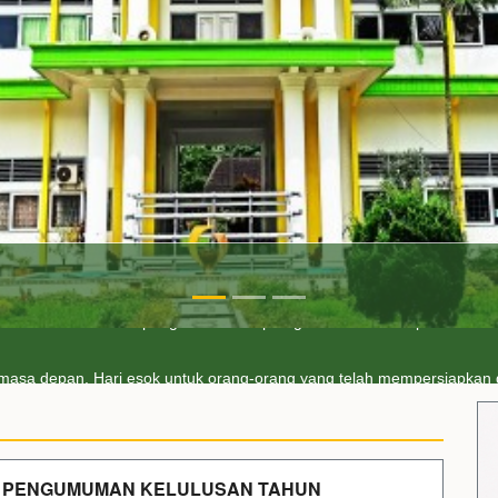
alah buta. Dan ilmu pengetahuan tanpa agama adalah lumpuh.
Anon
masa depan. Hari esok untuk orang-orang yang telah mempersiapkan di
PENGUMUMAN KELULUSAN TAHUN