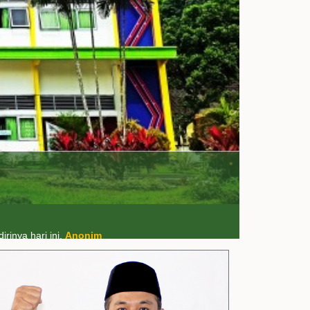
im
rinya hari ini.
Anonim