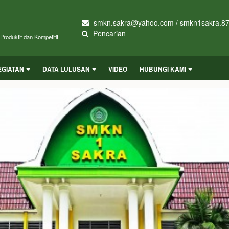
smkn.sakra@yahoo.com / smkn1sakra.8
Pencarian
roduktif dan Kompetitif
EGIATAN
DATA LULUSAN
VIDEO
HUBUNGI KAMI