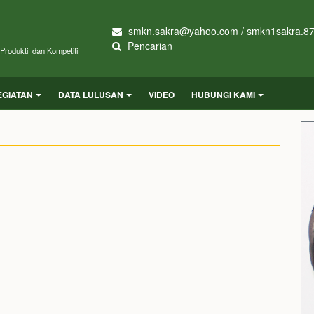
smkn.sakra@yahoo.com / smkn1sakra.8
Pencarian
roduktif dan Kompetitif
EGIATAN
DATA LULUSAN
VIDEO
HUBUNGI KAMI