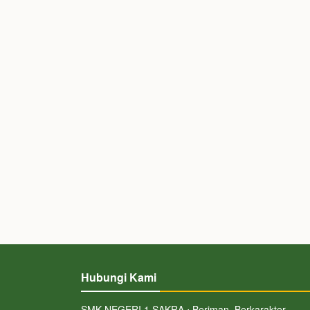
Hubungi Kami
SMK NEGERI 1 SAKRA ⋅ Beriman, Berkarakter,