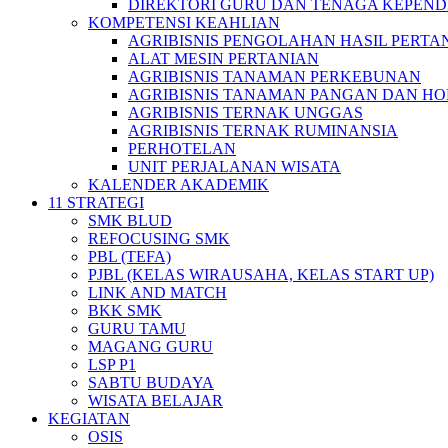
DIREKTORI GURU DAN TENAGA KEPEND
KOMPETENSI KEAHLIAN
AGRIBISNIS PENGOLAHAN HASIL PERTA
ALAT MESIN PERTANIAN
AGRIBISNIS TANAMAN PERKEBUNAN
AGRIBISNIS TANAMAN PANGAN DAN HO
AGRIBISNIS TERNAK UNGGAS
AGRIBISNIS TERNAK RUMINANSIA
PERHOTELAN
UNIT PERJALANAN WISATA
KALENDER AKADEMIK
11 STRATEGI
SMK BLUD
REFOCUSING SMK
PBL (TEFA)
PJBL (KELAS WIRAUSAHA, KELAS START UP)
LINK AND MATCH
BKK SMK
GURU TAMU
MAGANG GURU
LSP P1
SABTU BUDAYA
WISATA BELAJAR
KEGIATAN
OSIS