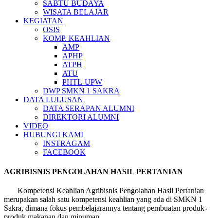
SABTU BUDAYA
WISATA BELAJAR
KEGIATAN
OSIS
KOMP. KEAHLIAN
AMP
APHP
ATPH
ATU
PHTL-UPW
DWP SMKN 1 SAKRA
DATA LULUSAN
DATA SERAPAN ALUMNI
DIREKTORI ALUMNI
VIDEO
HUBUNGI KAMI
INSTRAGAM
FACEBOOK
AGRIBISNIS PENGOLAHAN HASIL PERTANIAN
Kompetensi Keahlian Agribisnis Pengolahan Hasil Pertanian
merupakan salah satu kompetensi keahlian yang ada di SMKN 1
Sakra, dimana fokus pembelajarannya tentang pembuatan produk-
produk makanan dan minuman.