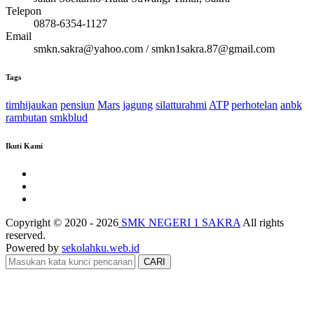
Telepon
0878-6354-1127
Email
smkn.sakra@yahoo.com / smkn1sakra.87@gmail.com
Tags
timhijaukan
pensiun
Mars
jagung
silatturahmi
ATP
perhotelan
anbk
rambutan
smkblud
Ikuti Kami
Copyright © 2020 - 2026
SMK NEGERI 1 SAKRA
All rights
reserved.
Powered by
sekolahku.web.id
CARI