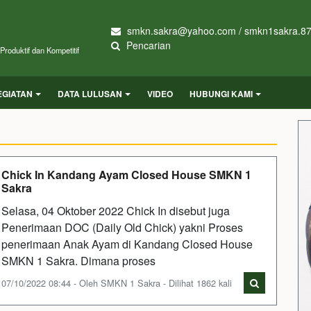
smkn.sakra@yahoo.com / smkn1sakra.8
Pencarian
roduktif dan Kompetitif
EGIATAN
DATA LULUSAN
VIDEO
HUBUNGI KAMI
Chick In Kandang Ayam Closed House SMKN 1
Sakra
Selasa, 04 Oktober 2022 Chick In disebut juga
Penerimaan DOC (Daily Old Chick) yakni Proses
penerimaan Anak Ayam di Kandang Closed House
SMKN 1 Sakra. Dimana proses
07/10/2022 08:44 - Oleh SMKN 1 Sakra - Dilihat 1862 kali