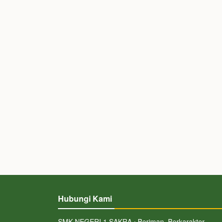
Hubungi Kami
SMK NEGERI 1 SAKRA ⋅ Beriman, Berkarakter,