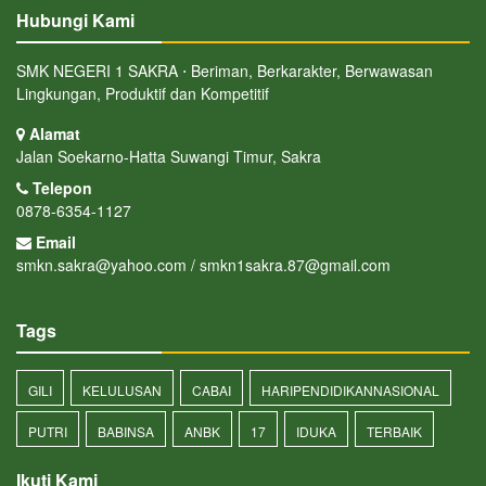
Hubungi Kami
SMK NEGERI 1 SAKRA ⋅ Beriman, Berkarakter, Berwawasan
Lingkungan, Produktif dan Kompetitif
Alamat
Jalan Soekarno-Hatta Suwangi Timur, Sakra
Telepon
0878-6354-1127
Email
smkn.sakra@yahoo.com / smkn1sakra.87@gmail.com
Tags
GILI
KELULUSAN
CABAI
HARIPENDIDIKANNASIONAL
PUTRI
BABINSA
ANBK
17
IDUKA
TERBAIK
Ikuti Kami