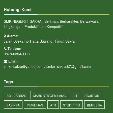
Hubungi Kami
SMK NEGERI 1 SAKRA ⋅ Beriman, Berkarakter, Berwawasan
Lingkungan, Produktif dan Kompetitif
Alamat
Jalan Soekarno-Hatta Suwangi Timur, Sakra
Telepon
0878-6354-1127
Email
smkn.sakra@yahoo.com / smkn1sakra.87@gmail.com
Tags
SOLIDARITAS
MARS NTB GEMILANG
IHT
AGUSTUS
BABINSA
PEMILIHAN
ATR
STUDI TIRU
BENDERA