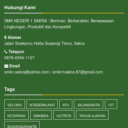
Hubungi Kami
SMK NEGERI 1 SAKRA ⋅ Beriman, Berkarakter, Berwawasan
Lingkungan, Produktif dan Kompetitif
Alamat
Jalan Soekarno-Hatta Suwangi Timur, Sakra
Telepon
0878-6354-1127
Email
smkn.sakra@yahoo.com / smkn1sakra.87@gmail.com
Tags
SELONG
NTBGEMILANG
ATU
JALANSANTAI
127
KETAPANG
SMKBISA
HUTRI78
TAHUN AJARAN
BUDAYASAYANTB