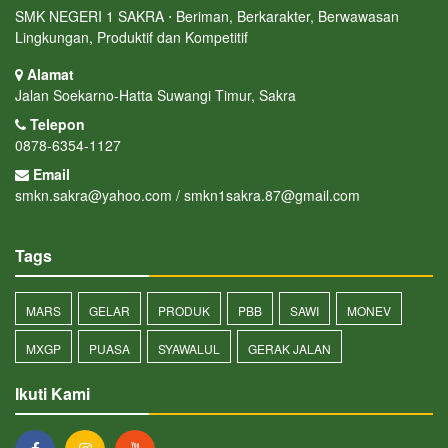
SMK NEGERI 1 SAKRA ⋅ Beriman, Berkarakter, Berwawasan
Lingkungan, Produktif dan Kompetitif
Alamat
Jalan Soekarno-Hatta Suwangi Timur, Sakra
Telepon
0878-6354-1127
Email
smkn.sakra@yahoo.com / smkn1sakra.87@gmail.com
Tags
MARS
GELAR
PRODUK
PBB
SAWI
MONEV
MXGP
PUASA
SYAWALUL
GERAK JALAN
Ikuti Kami