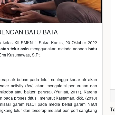
DENGAN BATU BATA
as kelas XII SMKN 1 Sakra Kamis, 20 Oktober 2022
tan telur asin
menggunakan metode adonan
batu
Erni Kusumawati, S.Pt.
Next
ap air bebas pada telur, sehingga kadar air akan
 water activity (Aw) akan mengalami penurunan dan
kroba atau bakteri perusak (Yuniati, 2011). Karena
an pada proses difusi, menurut Kastaman, dkk. (2010)
ionisasi garam NaCl pada media berisi garam NaCl
T
ngkang telur dan terserap melalui pori-pori cangkang