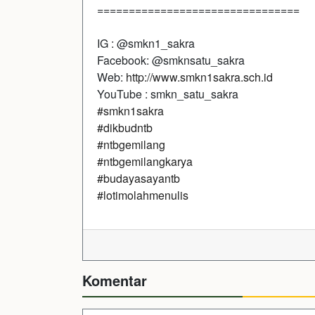
================================
IG : @smkn1_sakra
Facebook: @smknsatu_sakra
Web:
http://www.smkn1sakra.sch.id
YouTube : smkn_satu_sakra
#smkn1sakra
#dikbudntb
#ntbgemilang
#ntbgemilangkarya
#budayasayantb
#lotimolahmenulis
Komentar