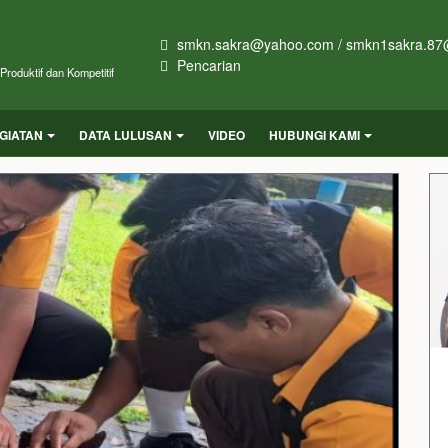
smkn.sakra@yahoo.com / smkn1sakra.87
Pencarian
roduktif dan Kompetitif
GIATAN
DATA LULUSAN
VIDEO
HUBUNGI KAMI