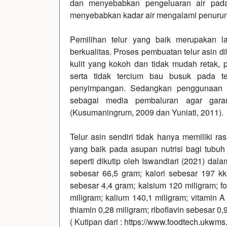
dan menyebabkan pengeluaran air pada
menyebabkan kadar air mengalami penuru
Pemilihan telur yang baik merupakan 
berkualitas. Proses pembuatan telur asin di
kulit yang kokoh dan tidak mudah retak, p
serta tidak tercium bau busuk pada t
penyimpangan. Sedangkan penggunaan d
sebagai media pembaluran agar garam
(Kusumaningrum, 2009 dan Yuniati, 2011).
Telur asin sendiri tidak hanya memiliki r
yang baik pada asupan nutrisi bagi tubuh 
seperti dikutip oleh Iswandiari (2021) da
sebesar 66,5 gram; kalori sebesar 197 kka
sebesar 4,4 gram; kalsium 120 miligram; fo
miligram; kalium 140,1 miligram; vitamin 
thiamin 0,28 miligram; riboflavin sebesar 0,
( Kutipan dari :
https://www.foodtech.ukwms.ac.