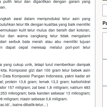
 putih telur dan digantikan dengan garam yang
nan.
langkah awal dalam memproduksi telur asin yang
P
butuhkan telur itik dengan kualitas yang baik memiliki
ermukaan kulit telur mulus dan bersih dari kotoran,
elur dan warna cangkang telur tidak mengalami
ari serbuk bata merah atau abu memiliki tujuan
 dapat cepat meresap melalui pori-pori telur
asa yang cukup unik, tetapi turut memberikan dampak
kita. Komposisi gizi dari 100 gram telur bebek asin
lam Data Komposisi Pangan Indonesia, yakni kadar air
l; protein 13,6 gram; lemak 13,3 gram; karbohidrat
sfor 157 miligram; zat besi 1,8 miligram; natrium 483
A 253 mikrogram; beta karoten sebesar 13 mikrogram;
98 miligram; niasin sebesar 0,6 miligram.
id/.../sains-dibalik-telur...
)