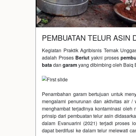
PEMBUATAN TELUR ASIN 
Kegiatan Praktik Agribisnis Ternak Ungg
adalah Proses
Beriut
yakni proses
pembua
bata
dan
garam
yang dibimbing oleh Baiq 
Previous
Penambahan garam bertujuan untuk menyer
mengalami penurunan dan aktivitas air /
menghambat terjadinya kontaminasi oleh mi
prinsip dari pembuatan telur asin didasark
dalam Evanuarini (2021) terjadi proses 
dapat berdifusi ke dalam telur melewati ca